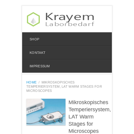
SHOP
KONTAKT
IMPRESSUM
HOME
/
MIKROSKOPISCHES
TEMPERIERSYSTEM, LAT WARM STAGES FOR
MICROSCOPES
Mikroskopisches
Temperiersystem,
LAT Warm
Stages for
Microscopes