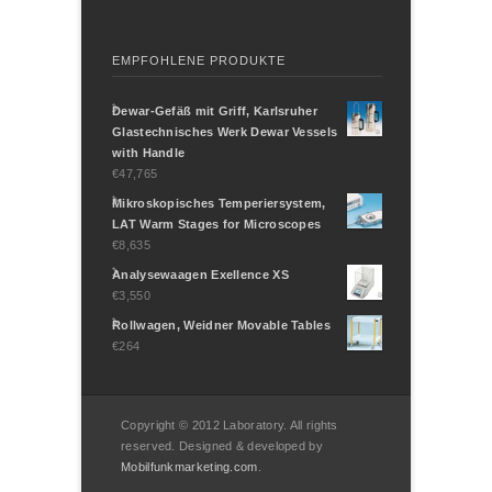
EMPFOHLENE PRODUKTE
Dewar-Gefäß mit Griff, Karlsruher
Glastechnisches Werk Dewar Vessels
with Handle
€47,765
Mikroskopisches Temperiersystem,
LAT Warm Stages for Microscopes
€8,635
Analysewaagen Exellence XS
€3,550
Rollwagen, Weidner Movable Tables
€264
Copyright © 2012 Laboratory. All rights
reserved. Designed & developed by
Mobilfunkmarketing.com
.