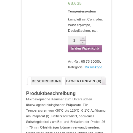
€8,635
Temperiersystem
komplett mit Controller,
Wasserpumpe,
Deckgläschen, etc.
In den Warenkorb
Art.-Nr.:
65 73 30000
.
Kategorie:
Mikroskope
.
BESCHREIBUNG
BEWERTUNGEN (0)
Produktbeschreibung
Mikroskopische Kammer zum Untersuchen
überwiegend biologischer Präparate. Für
Temperaturen von -30°C bis 120°C, 0,1°C Auflösung
am Präparat (!), Peltierkontrolliert, bequemer
Schwingdeckel zum Be- und Entladen der Probe. 26
× 76 mm Objektträger können verwandt werden.
Passt unter jedes handelsübliche Mikroskop, unter