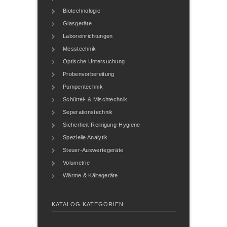
Biotechnologie
Glasgeräte
Laboreinrichtungen
Messtechnik
Optische Untersuchung
Probenvorbereitung
Pumpentechnik
Schüttel- & Mischtechnik
Seperationstechnik
Sicherheit-Reinigung-Hygiene
Spezielle Analytik
Steuer-Auswertegeräte
Volumetrie
Wärme & Kältegeräte
KATALOG KATEGORIEN