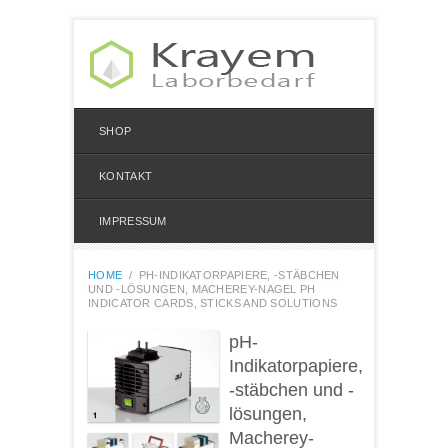
SHOP
KONTAKT
IMPRESSUM
HOME
/
PH-INDIKATORPAPIERE, -STÄBCHEN
UND -LÖSUNGEN, MACHEREY-NAGEL PH
INDICATOR CARDS, STICKS AND SOLUTIONS
pH-
Indikatorpapiere,
-stäbchen und -
lösungen,
Macherey-