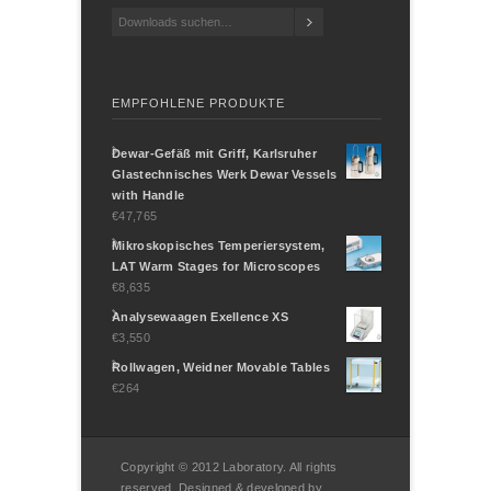
EMPFOHLENE PRODUKTE
Dewar-Gefäß mit Griff, Karlsruher
Glastechnisches Werk Dewar Vessels
with Handle
€47,765
Mikroskopisches Temperiersystem,
LAT Warm Stages for Microscopes
€8,635
Analysewaagen Exellence XS
€3,550
Rollwagen, Weidner Movable Tables
€264
Copyright © 2012 Laboratory. All rights
reserved. Designed & developed by