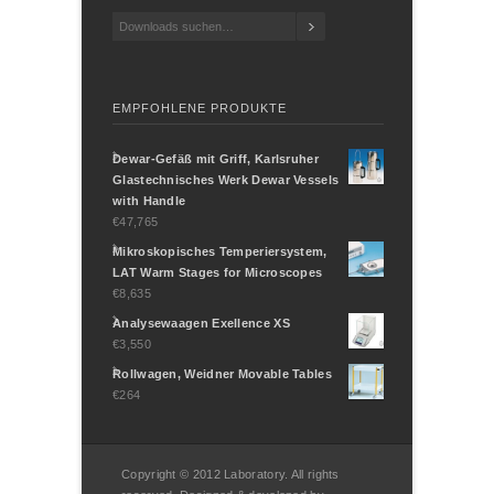
EMPFOHLENE PRODUKTE
Dewar-Gefäß mit Griff, Karlsruher
Glastechnisches Werk Dewar Vessels
with Handle
€47,765
Mikroskopisches Temperiersystem,
LAT Warm Stages for Microscopes
€8,635
Analysewaagen Exellence XS
€3,550
Rollwagen, Weidner Movable Tables
€264
Copyright © 2012 Laboratory. All rights