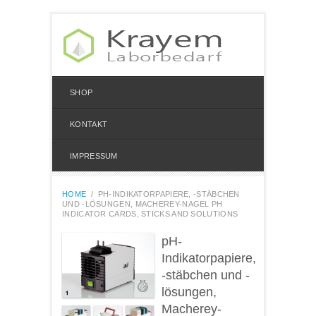
SHOP
KONTAKT
IMPRESSUM
HOME
/
PH-INDIKATORPAPIERE, -STÄBCHEN
UND -LÖSUNGEN, MACHEREY-NAGEL PH
INDICATOR CARDS, STICKS AND SOLUTIONS
pH-
Indikatorpapiere,
-stäbchen und -
lösungen,
Macherey-