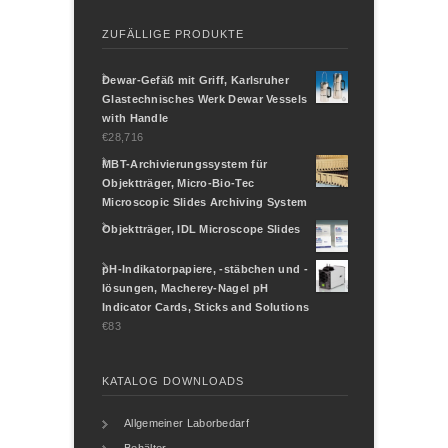
ZUFÄLLIGE PRODUKTE
Dewar-Gefäß mit Griff, Karlsruher
Glastechnisches Werk Dewar Vessels
with Handle
€28,716
MBT-Archivierungssystem für
Objektträger, Micro-Bio-Tec
Microscopic Slides Archiving System
Objektträger, IDL Microscope Slides
pH-Indikatorpapiere, -stäbchen und -
lösungen, Macherey-Nagel pH
Indicator Cards, Sticks and Solutions
€83
KATALOG DOWNLOADS
Allgemeiner Laborbedarf
Behälter