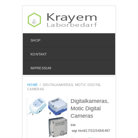
SHOP
KONTAKT
IMPRESSUM
HOME
/
DIGITALKAMERAS, MOTIC DIGITAL
CAMERAS
Digitalkameras,
Motic Digital
Cameras
dat
wgr.html/17/32/345/6497