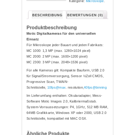
Kategorie:
Mikroskope
.
BESCHREIBUNG
BEWERTUNGEN (0)
Produktbeschreibung
Motic Digitalkameras für den universellen
Einsatz
Für Mikroskope jeder Bauart und jeden Fabrikats:
MC 1000: 1,3 MP (max. 1280×1024 pixel)
MC 2000: 2 MP (max. 1600×1200 pixel)
MC 2300: 3 MP (max. 2048×1536 pixel)
Für alle Kameras gilt: Kompakte Bauform, USB 2.0
für Signal/Stromversorgung, Sensor ½Zoll CMOS,
Progressive Scan, TWAIN-
Schnittstelle,
10fps@max
. resolution,
40fps@binning
Im Lieferumfang enthalten: Okularadapter, Mess-
Software Motic Images 2.0, Kalibriermaßstab.
System-Vorraussetzungen: P4, 1GHz, 512 MB RAM,
64MB Grafikkarte, Windows XP oder 2000, USB 2.0
Schnittstelle, kompatibel mit MAC OSX.
Ähnliche Produkte