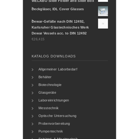
WELABO Slide Folder and Slide Box
Deckgläser, IDL Cover Glasses
Dewar-Gefäße nach DIN 12492,
Karlsruher Glastechnisches Werk
Dewar Vessels acc. to DIN 12492
€26,415
KATALOG DOWNLOADS
Allgemeiner Laborbedarf
Behälter
Biotechnologie
Glasgeräte
Laboreinrichtungen
Messtechnik
Optische Untersuchung
Probenvorbereitung
Pumpentechnik